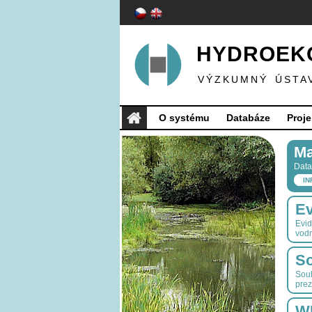
HYDROEKO
VÝZKUMNÝ ÚSTA
O systému
Databáze
Proje