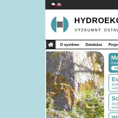
HYDROEKO
VÝZKUMNÝ ÚSTA
O systému
Databáze
Proje