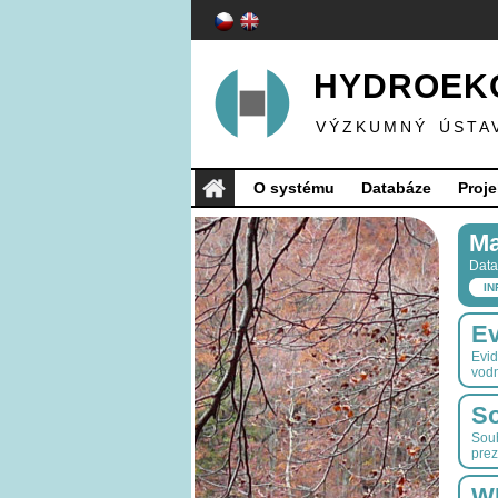
HYDROEKO
VÝZKUMNÝ ÚSTA
O systému
Databáze
Proje