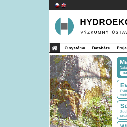
HYDROEKO
VÝZKUMNÝ ÚSTA
O systému
Databáze
Proje