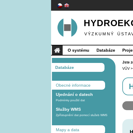
HYDROEKO
VÝZKUMNÝ ÚSTA
O systému
Databáze
Proje