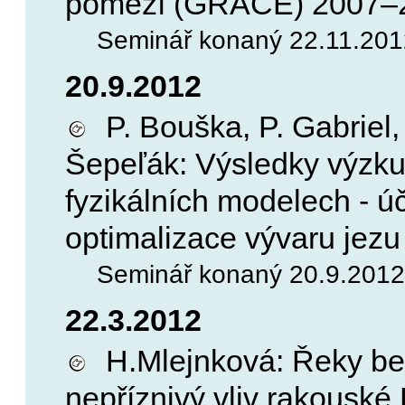
pomezí (GRACE) 2007–
Seminář konaný 22.11.2012
20.9.2012
P. Bouška, P. Gabriel, 
Šepeľák: Výsledky výzk
fyzikálních modelech - úč
optimalizace vývaru jezu
Seminář konaný 20.9.2012,
22.3.2012
H.Mlejnková: Řeky be
nepříznivý vliv rakouské 