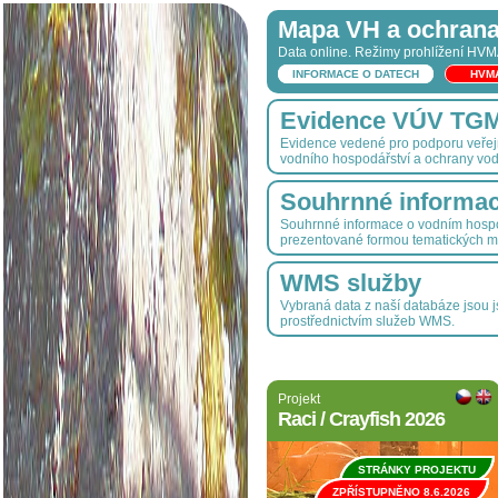
Mapa VH a ochrana
Data online. Režimy prohlížení HV
INFORMACE O DATECH
HVM
Evidence VÚV TGM, 
Evidence vedené pro podporu veřejn
vodního hospodářství a ochrany vod
Souhrnné informa
Souhrnné informace o vodním hospo
prezentované formou tematických m
WMS služby
Vybraná data z naší databáze jsou 
prostřednictvím služeb WMS.