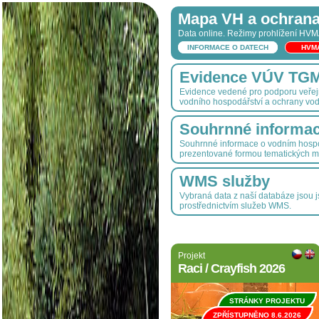
Mapa VH a ochrana
Data online. Režimy prohlížení HV
INFORMACE O DATECH
HVM
Evidence VÚV TGM, 
Evidence vedené pro podporu veřejn
vodního hospodářství a ochrany vod
Souhrnné informa
Souhrnné informace o vodním hospo
prezentované formou tematických m
WMS služby
Vybraná data z naší databáze jsou 
prostřednictvím služeb WMS.