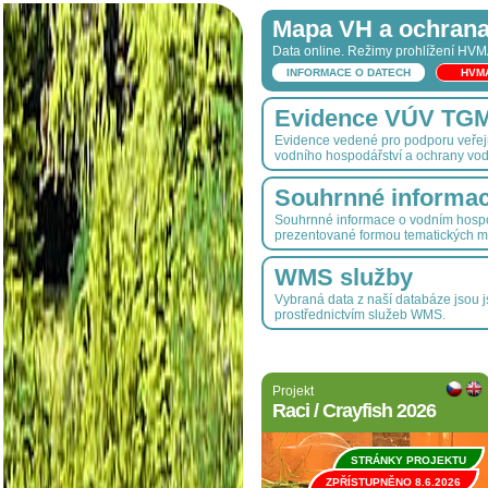
Mapa VH a ochrana
Data online. Režimy prohlížení HV
INFORMACE O DATECH
HVM
Evidence VÚV TGM, 
Evidence vedené pro podporu veřejn
vodního hospodářství a ochrany vod
Souhrnné informa
Souhrnné informace o vodním hospo
prezentované formou tematických m
WMS služby
Vybraná data z naší databáze jsou 
prostřednictvím služeb WMS.