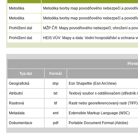
Metodika
Metodika tvorby map povodňového nebezpečí a povodňo
Metodika
Metodika tvorby map povodňového nebezpečí a povodňový
Prohlížení dat
MŽP ČR: Mapy povodňového nebezpečí, ohrožení a povo
Prohlížení dat
HEIS VÚV: Mapy a data: Vodní hospodářství a ochrana v
Přehl
Typ dat
Formát
Geografická
shp
Esri Shapefile (Esri ArcView)
Atributní
txt
Textový soubor s oddělovačem (středník n
Rastrová
tif
Rastr nebo georeferencovaný rastr (TIFF)
Metadata
xml
Extensible Markup Language (W3C)
Dokumentace
pdf
Portable Document Format (Adobe)