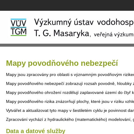
Mapy povodňového nebezpečí
Mapy jsou zpracovány pro oblasti s významným povodňovým rizikem
Mapy povodňového nebezpečí zobrazují rozsah povodně, hloubky zap
Mapy povodňového ohrožení rozdělují zaplavované území do čtyř kat
Mapy povodňového rizika znázorňují plochy, které jsou v riziku vzhledem
Vytvářet a aktualizovat tyto mapy v šestiletém cyklu je povinnost
Zpracování vychází z hydraulického (matematického) modelování, g
Data a datové služby