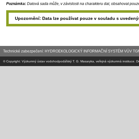
Poznámka:
Datová sada může, v závislosti na charakteru dat, obsahovat pouz
Upozornění: Data lze používat pouze v souladu s uvedený
Technické zabezpečení: HYDROEKOLOGICKÝ INFORMAČNÍ SYSTÉM VÚV TGM
© Copyright: Výzkumný ústav vodohodpodářský T. G. Masaryka, veřejná výzkumná instituce. De