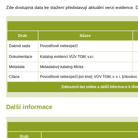
Zde dostupná data ke stažení představují aktuální verzi evidence.
Druh
Název
Datová sada
Povodňové nebezpečí
Dokumentace
Katalog evidencí VÚV TGM, v.v.i.
Metadata
Metadatový katalog Micka
Citace
Povodňové nebezpečí.[on-line]. VÚV TGM, v. v. i. [citov
Zobrazení dat online a další informace k tě
Další informace
Druh