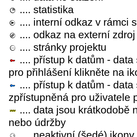
.... statistika
.... interní odkaz v rámci 
.... odkaz na externí zdro
.... stránky projektu
.... přístup k datům - dat
pro přihlášení klikněte na ik
.... přístup k datům - dat
zpřístupněná pro uživatele 
.... data jsou krátkodobě
nebo údržby
.... neaktivní (šedé) ikony