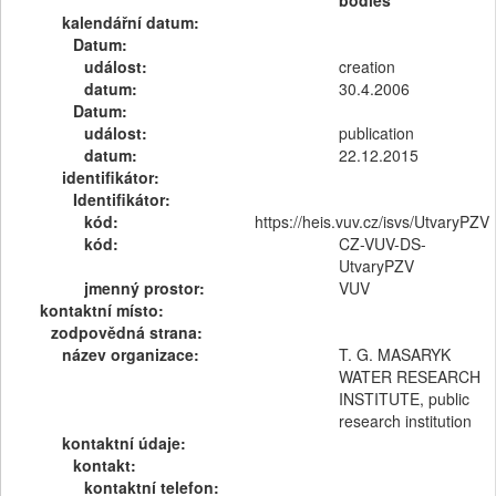
bodies
kalendářní datum:
Datum:
událost:
creation
datum:
30.4.2006
Datum:
událost:
publication
datum:
22.12.2015
identifikátor:
Identifikátor:
kód:
https://heis.vuv.cz/isvs/UtvaryPZV
kód:
CZ-VUV-DS-
UtvaryPZV
jmenný prostor:
VUV
kontaktní místo:
zodpovědná strana:
název organizace:
T. G. MASARYK
WATER RESEARCH
INSTITUTE, public
research institution
kontaktní údaje:
kontakt:
kontaktní telefon: