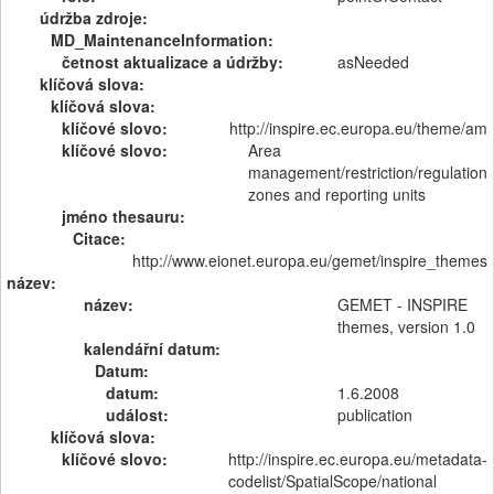
údržba zdroje:
MD_MaintenanceInformation:
četnost aktualizace a údržby:
asNeeded
klíčová slova:
klíčová slova:
klíčové slovo:
http://inspire.ec.europa.eu/theme/am
klíčové slovo:
Area
management/restriction/regulation
zones and reporting units
jméno thesauru:
Citace:
http://www.eionet.europa.eu/gemet/inspire_themes
název:
název:
GEMET - INSPIRE
themes, version 1.0
kalendářní datum:
Datum:
datum:
1.6.2008
událost:
publication
klíčová slova:
klíčové slovo:
http://inspire.ec.europa.eu/metadata-
codelist/SpatialScope/national