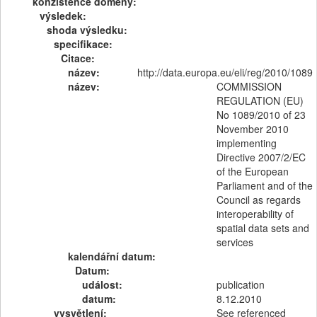
konzistence domény:
výsledek:
shoda výsledku:
specifikace:
Citace:
název:
http://data.europa.eu/eli/reg/2010/1089
název:
COMMISSION
REGULATION (EU)
No 1089/2010 of 23
November 2010
implementing
Directive 2007/2/EC
of the European
Parliament and of the
Council as regards
interoperability of
spatial data sets and
services
kalendářní datum:
Datum:
událost:
publication
datum:
8.12.2010
vysvětlení:
See referenced