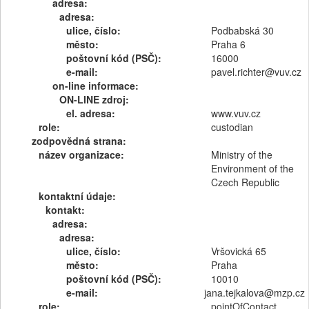
adresa:
adresa:
ulice, číslo:
Podbabská 30
město:
Praha 6
poštovní kód (PSČ):
16000
e-mail:
pavel.richter@vuv.cz
on-line informace:
ON-LINE zdroj:
el. adresa:
www.vuv.cz
role:
custodian
zodpovědná strana:
název organizace:
Ministry of the
Environment of the
Czech Republic
kontaktní údaje:
kontakt:
adresa:
adresa:
ulice, číslo:
Vršovická 65
město:
Praha
poštovní kód (PSČ):
10010
e-mail:
jana.tejkalova@mzp.cz
role:
pointOfContact