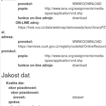
protokol:
WWW:DOWNLOAD
popis:
http://www.iana.org/assignments/media-
types/application/vnd.shp
funkce on-line zdroje:
download
ON-LINE zdroj:
https://heis.vuv.cz/data/webmap/datovesady/isvs/Utvary
el.
adresa:
protokol:
WWW:DOWNLOAD
https://services.cuzk.gov.cz/registry/codelist/OnlineR
protokol:
popis:
http://www.iana.org/assignments/media-
types/application/vnd.shp
funkce on-line zdroje:
download
Jakost dat
Kvalita dat:
obor působnosti:
obor působnosti:
úroveň:
dataset
zpráva: