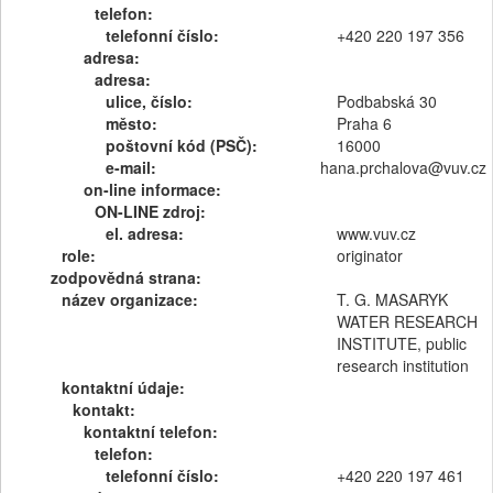
telefon:
telefonní číslo:
+420 220 197 356
adresa:
adresa:
ulice, číslo:
Podbabská 30
město:
Praha 6
poštovní kód (PSČ):
16000
e-mail:
hana.prchalova@vuv.cz
on-line informace:
ON-LINE zdroj:
el. adresa:
www.vuv.cz
role:
originator
zodpovědná strana:
název organizace:
T. G. MASARYK
WATER RESEARCH
INSTITUTE, public
research institution
kontaktní údaje:
kontakt:
kontaktní telefon:
telefon:
telefonní číslo:
+420 220 197 461