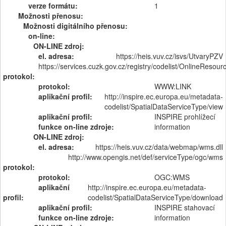
verze formátu:
1
Možnosti přenosu:
Možnosti digitálního přenosu:
on-line:
ON-LINE zdroj:
el. adresa:
https://heis.vuv.cz/isvs/UtvaryPZV
https://services.cuzk.gov.cz/registry/codelist/OnlineRes
protokol:
protokol:
WWW:LINK
aplikační profil:
http://inspire.ec.europa.eu/metadata-
codelist/SpatialDataServiceType/view
aplikační profil:
INSPIRE prohlížecí
funkce on-line zdroje:
information
ON-LINE zdroj:
el. adresa:
https://heis.vuv.cz/data/webmap/wms.dll
http://www.opengis.net/def/serviceType/ogc/wms
protokol:
protokol:
OGC:WMS
aplikační
http://inspire.ec.europa.eu/metadata-
profil:
codelist/SpatialDataServiceType/download
aplikační profil:
INSPIRE stahovací
funkce on-line zdroje:
information