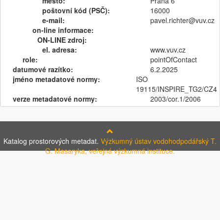
město:
Praha 6
poštovní kód (PSČ):
16000
e-mail:
pavel.richter@vuv.cz
on-line informace:
ON-LINE zdroj:
el. adresa:
www.vuv.cz
role:
pointOfContact
datumové razítko:
6.2.2025
jméno metadatové normy:
ISO
19115/INSPIRE_TG2/CZ4
verze metadatové normy:
2003/cor.1/2006
Katalog prostorových metadat.
Výzkumný ústav vodohodpodářský T.
G. Masaryka, veřejná výzkumná instituce.