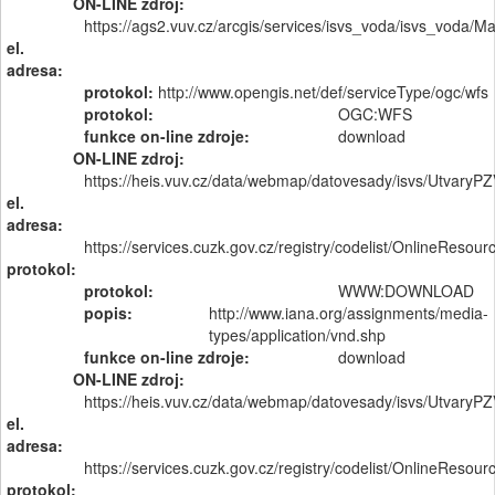
ON-LINE zdroj:
https://ags2.vuv.cz/arcgis/services/isvs_voda/isvs_voda
el.
adresa:
protokol:
http://www.opengis.net/def/serviceType/ogc/wfs
protokol:
OGC:WFS
funkce on-line zdroje:
download
ON-LINE zdroj:
https://heis.vuv.cz/data/webmap/datovesady/isvs/Utvary
el.
adresa:
https://services.cuzk.gov.cz/registry/codelist/OnlineR
protokol:
protokol:
WWW:DOWNLOAD
popis:
http://www.iana.org/assignments/media-
types/application/vnd.shp
funkce on-line zdroje:
download
ON-LINE zdroj:
https://heis.vuv.cz/data/webmap/datovesady/isvs/Utvary
el.
adresa:
https://services.cuzk.gov.cz/registry/codelist/OnlineR
protokol: