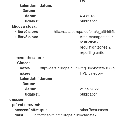
set
kalendářní datum:
Datum:
datum:
4.4.2018
událost:
publication
klíčová slova:
klíčové slovo:
http://data.europa.eu/bna/c_af646f5b
klíčové slovo:
Area management /
restriction /
regulation zones &
reporting units
jméno thesauru:
Citace:
název:
http://data.europa.eu/eli/reg_impl/2023/138/oj
název:
HVD category
kalendářní datum:
Datum:
datum:
21.12.2022
událost:
publication
omezení:
právní omezení:
omezení přístupu:
otherRestrictions
další
http://inspire.ec.europa.eu/metadata-