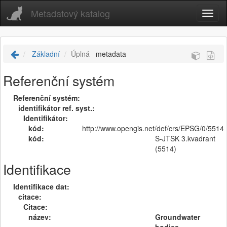
Metadatový katalog
Základní
Úplná
metadata
Referenční systém
Referenční systém:
identifikátor ref. syst.:
Identifikátor:
kód:
http://www.opengis.net/def/crs/EPSG/0/5514
kód:
S-JTSK 3.kvadrant
(5514)
Identifikace
Identifikace dat:
citace:
Citace:
název:
Groundwater