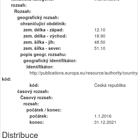
rozsah:
Rozsah:
geografický rozsah:
ohraničující obdélník:
zem. délka - západ:
12.10
zem. délka - východ:
18.90
zem. šířka - jih:
48.50
zem. šířka - sever:
51.10
popis geogr. rozsahu:
geografický identifikátor:
Identifikátor:
http://publications.europa.eu/resource/authority/countr
kód:
kód:
Česká republika
časový rozsah:
Časový rozsah:
rozsah:
počátek / konec:
počátek:
1.1.2016
konec:
31.12.2021
Distribuce