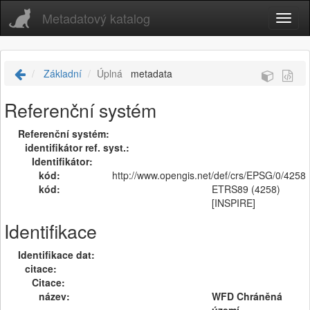
Metadatový katalog
Základní
Úplná
metadata
Referenční systém
Referenční systém:
identifikátor ref. syst.:
Identifikátor:
kód:
http://www.opengis.net/def/crs/EPSG/0/4258
kód:
ETRS89 (4258)
[INSPIRE]
Identifikace
Identifikace dat:
citace:
Citace:
název:
WFD Chráněná