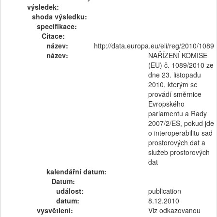
výsledek:
shoda výsledku:
specifikace:
Citace:
název:
http://data.europa.eu/eli/reg/2010/1089
název:
NAŘÍZENÍ KOMISE
(EU) č. 1089/2010 ze
dne 23. listopadu
2010, kterým se
provádí směrnice
Evropského
parlamentu a Rady
2007/2/ES, pokud jde
o interoperabilitu sad
prostorových dat a
služeb prostorových
dat
kalendářní datum:
Datum:
událost:
publication
datum:
8.12.2010
vysvětlení:
Viz odkazovanou