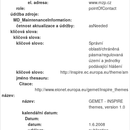
el. adresa:
www.mzp.cz
role:
pointOfContact
údržba zdroje:
MD_MaintenanceInformation:
četnost aktualizace a údržby:
asNeeded
klíčová slova:
klíčová slova:
klíčové slovo:
Správní
oblasti/chráněná
pásma/regulovaná
území a jednotky
podávající hlášení
klíčové slovo:
http://inspire.ec.europa.eu/theme/am
jméno thesauru:
Citace:
http://www.eionet.europa.eu/gemet/inspire_themes
název:
název:
GEMET - INSPIRE
themes, version 1.0
kalendářní datum:
Datum:
datum:
1.6.2008