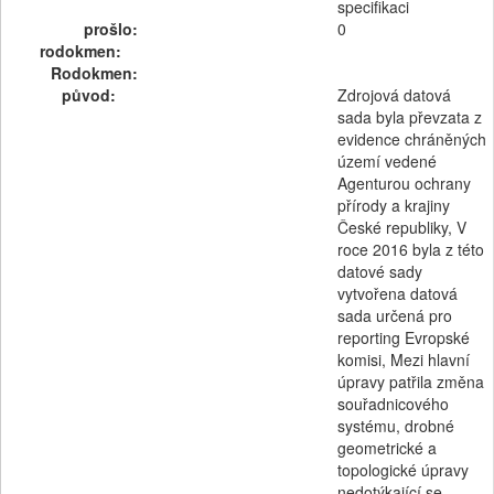
specifikaci
prošlo:
0
rodokmen:
Rodokmen:
původ:
Zdrojová datová
sada byla převzata z
evidence chráněných
území vedené
Agenturou ochrany
přírody a krajiny
České republiky, V
roce 2016 byla z této
datové sady
vytvořena datová
sada určená pro
reporting Evropské
komisi, Mezi hlavní
úpravy patřila změna
souřadnicového
systému, drobné
geometrické a
topologické úpravy
nedotýkající se