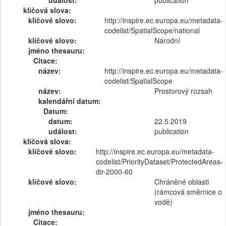
událost:
publication
klíčová slova:
klíčové slovo:
http://inspire.ec.europa.eu/metadata-
codelist/SpatialScope/national
klíčové slovo:
Národní
jméno thesauru:
Citace:
název:
http://inspire.ec.europa.eu/metadata-
codelist/SpatialScope
název:
Prostorový rozsah
kalendářní datum:
Datum:
datum:
22.5.2019
událost:
publication
klíčová slova:
klíčové slovo:
http://inspire.ec.europa.eu/metadata-
codelist/PriorityDataset/ProtectedAreas-
dir-2000-60
klíčové slovo:
Chráněné oblasti
(rámcová směrnice o
vodě)
jméno thesauru:
Citace: