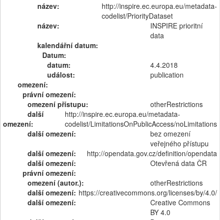
název:
http://inspire.ec.europa.eu/metadata-
codelist/PriorityDataset
název:
INSPIRE prioritní
data
kalendářní datum:
Datum:
datum:
4.4.2018
událost:
publication
omezení:
právní omezení:
omezení přístupu:
otherRestrictions
další
http://inspire.ec.europa.eu/metadata-
omezení:
codelist/LimitationsOnPublicAccess/noLimitations
další omezení:
bez omezení
veřejného přístupu
další omezení:
http://opendata.gov.cz/definition/opendata
další omezení:
Otevřená data ČR
právní omezení:
omezení (autor.):
otherRestrictions
další omezení:
https://creativecommons.org/licenses/by/4.0/
další omezení:
Creative Commons
BY 4.0