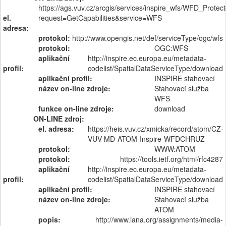
https://ags.vuv.cz/arcgis/services/inspire_wfs/WFD_Pro
el.
request=GetCapabilities&service=WFS
adresa:
protokol:
http://www.opengis.net/def/serviceType/ogc/wfs
protokol:
OGC:WFS
aplikační
http://inspire.ec.europa.eu/metadata-
profil:
codelist/SpatialDataServiceType/download
aplikační profil:
INSPIRE stahovací
název on-line zdroje:
Stahovací služba
WFS
funkce on-line zdroje:
download
ON-LINE zdroj:
el. adresa:
https://heis.vuv.cz/xmicka/record/atom/CZ-
VUV-MD-ATOM-Inspire-WFDCHRUZ
protokol:
WWW:ATOM
protokol:
https://tools.ietf.org/html/rfc4287
aplikační
http://inspire.ec.europa.eu/metadata-
profil:
codelist/SpatialDataServiceType/download
aplikační profil:
INSPIRE stahovací
název on-line zdroje:
Stahovací služba
ATOM
popis:
http://www.iana.org/assignments/media-