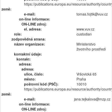
https://publications.europa.eu/resource/authority/count
země:
e-mail:
tomas.fojtik@vuv.cz
on-line informace:
ON-LINE zdroj:
el. adresa:
www.vuv.cz
role:
custodian
zodpovědná strana:
název organizace:
Ministerstvo
životního prostředí
kontaktní údaje:
kontakt:
adresa:
adresa:
ulice, číslo:
Vršovická 65
město:
Praha
poštovní kód (PSČ):
10010
https://publications.europa.eu/resource/authority/count
země:
e-mail:
jana.tejkalova@mzp.cz
on-line informace:
ON-LINE zdroj: