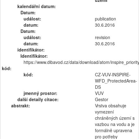
území
kalendářní datum:
Datum:
událost:
publication
datum:
30.6.2016
Datum:
událost:
revision
datum:
30.6.2016
identifikátor:
Identifikátor:
https://www.dibavod.cz/data/download/atom/inspire_priori
kód:
kód:
CZ-VUV-INSPIRE-
WFD_ProtectedArea-
DS
jmenný prostor:
VUV
další detaily citace:
Gestor
abstrakt:
Vrstva obsahuje
vymezení
chráněných území s
vazbou na vodu a je
formálně upravena
pro potřeby