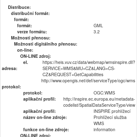
Distribuce:
distribuční formát:
formát:
formát:
GML
verze formátu:
3.2
Možnosti přenosu:
Možnosti digitálního přenosu:
on-line:
ON-LINE zdroj:
el.
https://heis.vuv.cz/data/webmap/wmsinspire.dll?
adresa:
SERVICE=WMS&MU=CZ&LANG=CS-
CZ&REQUEST=GetCapabilities
http://www.opengis.net/def/serviceType/ogc/wms
protokol:
protokol:
OGC:WMS
aplikační profil:
http://inspire.ec.europa.eu/metadata-
codelist/SpatialDataServiceType/view
aplikační profil:
INSPIRE prohlížecí
název on-line zdroje:
Prohlížecí služba
WMS
funkce on-line zdroje:
information
ON-LINE zdroj: