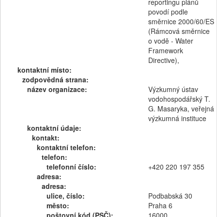
reportingu plánů
povodí podle
směrnice 2000/60/ES
(Rámcová směrnice
o vodě - Water
Framework
Directive),
kontaktní místo:
zodpovědná strana:
název organizace:
Výzkumný ústav
vodohospodářský T.
G. Masaryka, veřejná
výzkumná instituce
kontaktní údaje:
kontakt:
kontaktní telefon:
telefon:
telefonní číslo:
+420 220 197 355
adresa:
adresa:
ulice, číslo:
Podbabská 30
město:
Praha 6
poštovní kód (PSČ):
16000