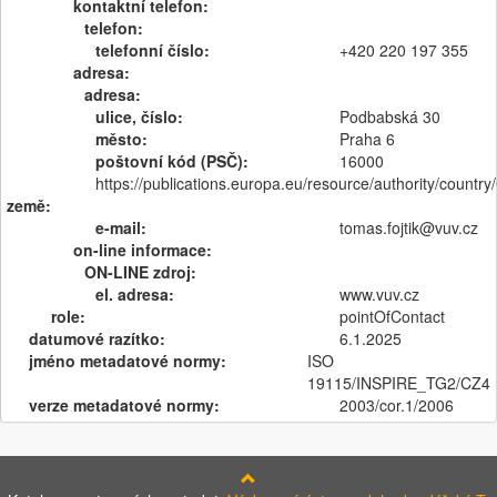
kontaktní telefon:
telefon:
telefonní číslo:
+420 220 197 355
adresa:
adresa:
ulice, číslo:
Podbabská 30
město:
Praha 6
poštovní kód (PSČ):
16000
https://publications.europa.eu/resource/authority/countr
země:
e-mail:
tomas.fojtik@vuv.cz
on-line informace:
ON-LINE zdroj:
el. adresa:
www.vuv.cz
role:
pointOfContact
datumové razítko:
6.1.2025
jméno metadatové normy:
ISO
19115/INSPIRE_TG2/CZ4
verze metadatové normy:
2003/cor.1/2006