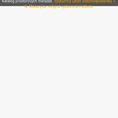
Katalog prostorových metadat.
Výzkumný ústav vodohodpodářský T.
G. Masaryka, veřejná výzkumná instituce.