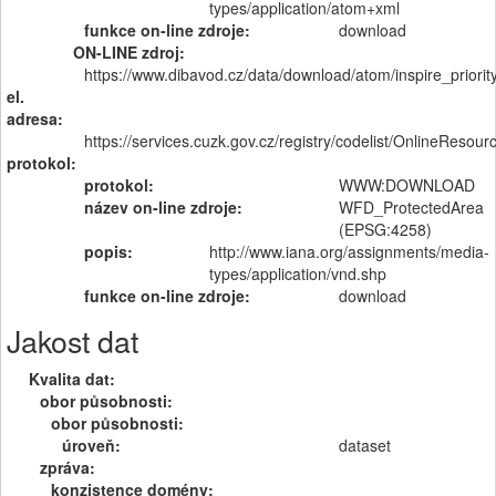
types/application/atom+xml
funkce on-line zdroje:
download
ON-LINE zdroj:
https://www.dibavod.cz/data/download/atom/inspire_priori
el.
adresa:
https://services.cuzk.gov.cz/registry/codelist/OnlineR
protokol:
protokol:
WWW:DOWNLOAD
název on-line zdroje:
WFD_ProtectedArea
(EPSG:4258)
popis:
http://www.iana.org/assignments/media-
types/application/vnd.shp
funkce on-line zdroje:
download
Jakost dat
Kvalita dat:
obor působnosti:
obor působnosti:
úroveň:
dataset
zpráva:
konzistence domény: