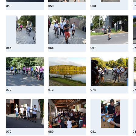
058
059
060
0
065
066
067
0
072
073
074
0
079
080
081
0