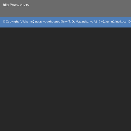
http://www.vuv.cz
© Copyright: Výzkumný ústav vodohodpodářský T. G. Masaryka, veřejná výzkumná instituce. Desi