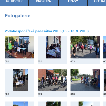
46. ROČNÍK
BROŽURA
TRASY
AKTUAL
Fotogalerie
Vodohospodářská padesátka 2019 (13. - 15. 9. 2019)
001
002
003
0
008
009
010
0