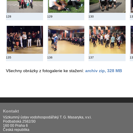
128
129
130
1
135
136
137
1
Všechny obrázky z fotogalerie ke stažení:
archiv zip, 328 MB
Kontakt
Výzkumný ústav vodohospodářský T. G. Masaryka, v.v.i.
Podbabská 2582/30
160 00 Praha 6
Česká republika