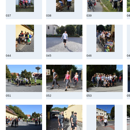
037
038
039
0
044
045
046
0
051
052
053
0