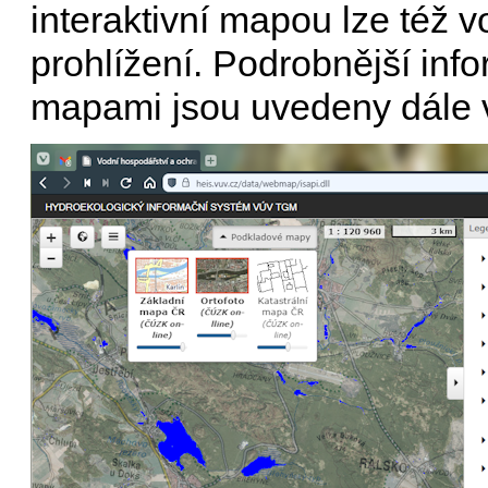
interaktivní mapou lze též v
prohlížení. Podrobnější info
mapami jsou uvedeny dále 