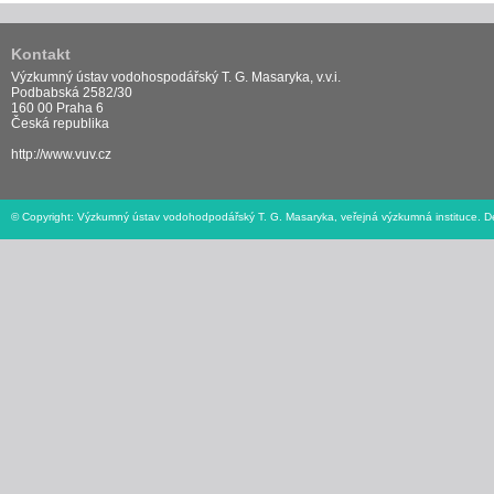
Kontakt
Výzkumný ústav vodohospodářský T. G. Masaryka, v.v.i.
Podbabská 2582/30
160 00 Praha 6
Česká republika
http://www.vuv.cz
© Copyright: Výzkumný ústav vodohodpodářský T. G. Masaryka, veřejná výzkumná instituce. Design