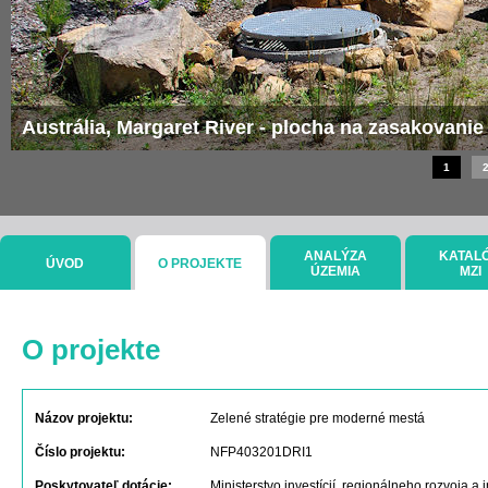
Austrália, Margaret River - plocha na zasakovanie
1
ANALÝZA
KATAL
ÚVOD
O PROJEKTE
ÚZEMIA
MZI
O projekte
Názov projektu:
Zelené stratégie pre moderné mestá
Číslo projektu:
NFP403201DRI1
Poskytovateľ dotácie:
Ministerstvo investícií, regionálneho rozvoja 