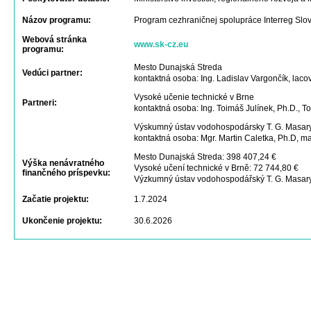
Názov programu:
Program cezhraničnej spolupráce Interreg Sl
Webová stránka
www.sk-cz.eu
programu:
Mesto Dunajská Streda
Vedúci partner:
kontaktná osoba: Ing. Ladislav Vargončík, la
Vysoké učenie technické v Brne
Partneri:
kontaktná osoba: Ing. Toimáš Julínek, Ph.D., 
Výskumný ústav vodohospodársky T. G. Masary
kontaktná osoba: Mgr. Martin Caletka, Ph.D, m
Mesto Dunajská Streda: 398 407,24 €
Výška nenávratného
Vysoké učení technické v Brně: 72 744,80 €
finančného príspevku:
Výzkumný ústav vodohospodářský T. G. Masaryk
Začatie projektu:
1.7.2024
Ukončenie projektu:
30.6.2026