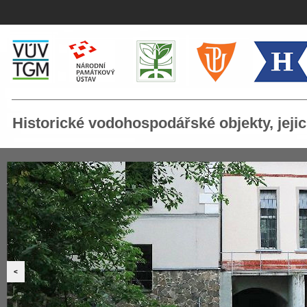
Historické vodohospodářské objekty, jej
<