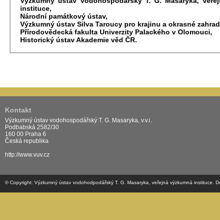
Výzkumný ústav vodohospodářský T. G. Masaryka, veře
instituce,
Národní památkový ústav,
Výzkumný ústav Silva Taroucy pro krajinu a okrasné zahradnic
Přírodovědecká fakulta Univerzity Palackého v Olomouci,
Historický ústav Akademie věd ČR.
Kontakt
Výzkumný ústav vodohospodářský T. G. Masaryka, v.v.i.
Podbabská 2582/30
160 00 Praha 6
Česká republika
http://www.vuv.cz
© Copyright: Výzkumný ústav vodohodpodářský T. G. Masaryka, veřejná výzkumná instituce. Desig