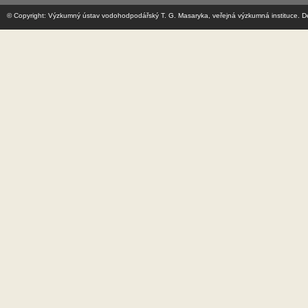
© Copyright: Výzkumný ústav vodohodpodářský T. G. Masaryka, veřejná výzkumná instituce. Design