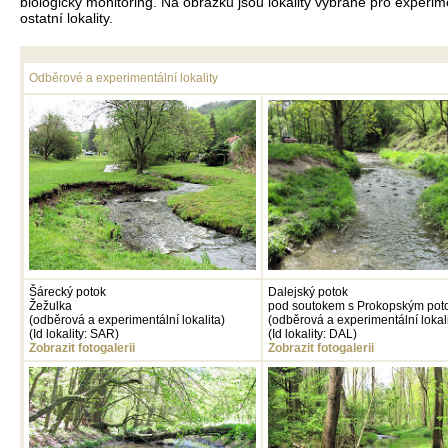
biologický monitoring. Na obrázku jsou lokality vybrané pro exper
ostatní lokality.
Odběrové a experimentální lokality
Šárecký potok
Dalejský potok
Žežulka
pod soutokem s Prokopským po
(odběrová a experimentální lokalita)
(odběrová a experimentální lokali
(Id lokality: SAR)
(Id lokality: DAL)
Zobrazit fotogalerii
Zobrazit fotogalerii