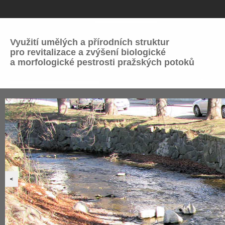
Využití umělých a přírodních struktur
pro revitalizace a zvýšení biologické
a morfologické pestrosti pražských potoků
<