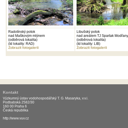
Radotínský potok
Libušský potok
nad Maškovým mlýnem
nad areálem TJ Spartak Modřan
(odběrová lokalita)
(odběrová lokalita)
(Id lokality: RAD)
(Id lokality: LIB)
Zobrazit fotogalerii
Zobrazit fotogalerii
Kontakt
Výzkumný ústav vodohospodářský T. G. Masaryka, v.v.i.
Podbabská 2582/30
160 00 Praha 6
Česká republika
http://www.vuv.cz