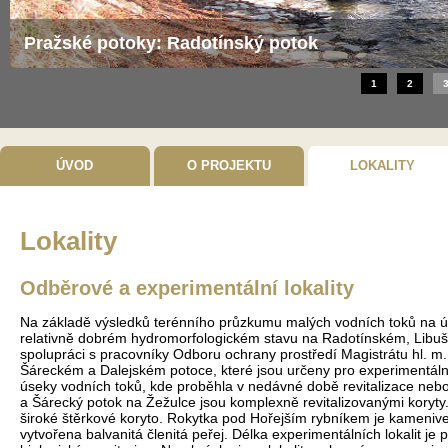
Pražské potoky: Radotínský potok
1
2
ÚVOD
O PROJEKTU
LOKALITY
Lokality
Odběrové a experimentální lokality
Na základě výsledků terénního průzkumu malých vodních toků na ú
relativně dobrém hydromorfologickém stavu na Radotínském, Libušs
spolupráci s pracovníky Odboru ochrany prostředí Magistrátu hl. m. 
Šáreckém a Dalejském potoce, které jsou určeny pro experimentální 
úseky vodních toků, kde proběhla v nedávné době revitalizace neb
a Šárecký potok na Žežulce jsou komplexně revitalizovanými koryty.
široké štěrkové koryto. Rokytka pod Hořejším rybníkem je kameniv
vytvořena balvanitá členitá peřej. Délka experimentálních lokalit je