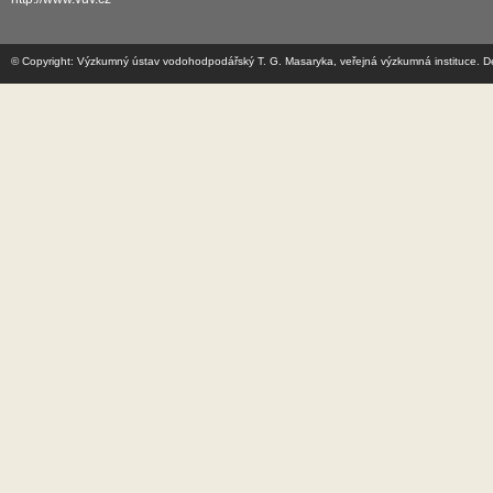
© Copyright: Výzkumný ústav vodohodpodářský T. G. Masaryka, veřejná výzkumná instituce. Des