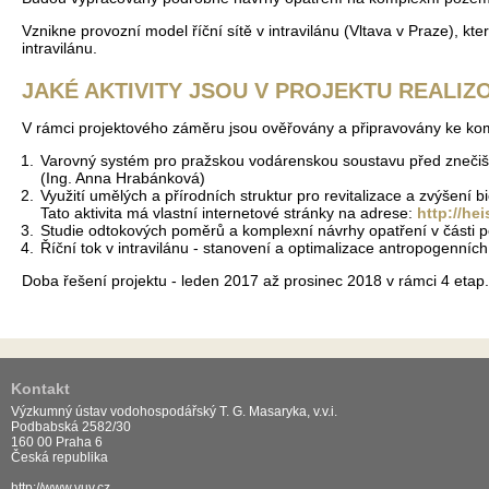
Vznikne provozní model říční sítě v intravilánu (Vltava v Praze), kt
intravilánu.
JAKÉ AKTIVITY JSOU V PROJEKTU REALIZ
V rámci projektového záměru jsou ověřovány a připravovány ke komer
Varovný systém pro pražskou vodárenskou soustavu před znečišt
(Ing. Anna Hrabánková)
Využití umělých a přírodních struktur pro revitalizace a zvýšení 
Tato aktivita má vlastní internetové stránky na adrese:
http://he
Studie odtokových poměrů a komplexní návrhy opatření v části po
Říční tok v intravilánu - stanovení a optimalizace antropogenníc
Doba řešení projektu - leden 2017 až prosinec 2018 v rámci 4 etap.
Kontakt
Výzkumný ústav vodohospodářský T. G. Masaryka, v.v.i.
Podbabská 2582/30
160 00 Praha 6
Česká republika
http://www.vuv.cz