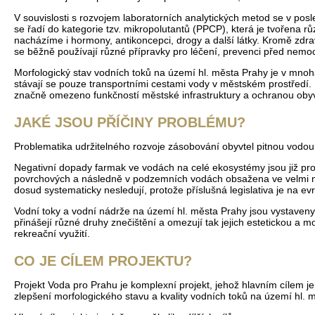
V souvislosti s rozvojem laboratorních analytických metod se v posl
se řadí do kategorie tzv. mikropolutantů (PPCP), která je tvořena rů
nacházíme i hormony, antikoncepci, drogy a další látky. Kromě zdrav
se běžně používají různé přípravky pro léčení, prevenci před nemo
Morfologický stav vodních toků na území hl. města Prahy je v mnoha
stávají se pouze transportními cestami vody v městském prostředí. 
značně omezeno funkčností městské infrastruktury a ochranou obyv
JAKÉ JSOU PŘÍČINY PROBLÉMU?
Problematika udržitelného rozvoje zásobování obyvtel pitnou vodo
Negativní dopady farmak ve vodách na celé ekosystémy jsou již prok
povrchových a následně v podzemních vodách obsažena ve velmi ní
dosud systematicky nesledují, protože příslušná legislativa je na ev
Vodní toky a vodní nádrže na území hl. města Prahy jsou vystaveny 
přinášejí různé druhy znečištění a omezují tak jejich estetickou a m
rekreační využití.
CO JE CÍLEM PROJEKTU?
Projekt Voda pro Prahu je komplexní projekt, jehož hlavním cílem je 
zlepšení morfologického stavu a kvality vodních toků na území hl. 