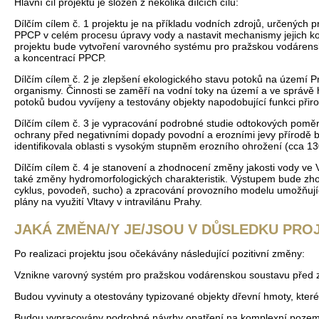
Hlavní cíl projektu je složen z několika dílčích cílů:
Dílčím cílem č. 1 projektu je na příkladu vodních zdrojů, určených 
PPCP v celém procesu úpravy vody a nastavit mechanismy jejich kon
projektu bude vytvoření varovného systému pro pražskou vodárensk
a koncentrací PPCP.
Dílčím cílem č. 2 je zlepšení ekologického stavu potoků na území Pr
organismy. Činnosti se zaměří na vodní toky na území a ve správě h
potoků budou vyvíjeny a testovány objekty napodobující funkci přiro
Dílčím cílem č. 3 je vypracování podrobné studie odtokových poměrů
ochrany před negativními dopady povodní a erozními jevy přírodě 
identifikovala oblasti s vysokým stupněm erozního ohrožení (cca 1
Dílčím cílem č. 4 je stanovení a zhodnocení změny jakosti vody ve 
také změny hydromorfologických charakteristik. Výstupem bude zho
cyklus, povodeň, sucho) a zpracování provozního modelu umožňující
plány na využití Vltavy v intravilánu Prahy.
JAKÁ ZMĚNA/Y JE/JSOU V DŮSLEDKU PRO
Po realizaci projektu jsou očekávány následující pozitivní změny:
Vznikne varovný systém pro pražskou vodárenskou soustavu před zn
Budou vyvinuty a otestovány typizované objekty dřevní hmoty, které 
Budou vypracovány podrobné návrhy opatření na komplexní pozemko