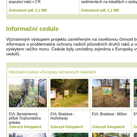
populací raků v ČR
sedimentech na lokalitách s výsk
Dokument pdf, 2,1 MB
Dokument pdf, 1,2 MB
Informační cedule
Významným výstupem projektu zaměřeným na osvětovou činnost byla 
informace o problematice ochrany našich původních druhů raků a o
výskytem račího moru. Cedule byly umístěny zejména v Evropsky výz
cedulí).
Informační cedule v Evropsky významných lokalitách
EVL Bezejmenný
EVL Bradava -
EVL Bradava - Míšov
E
přítok Trojhorského
Hořehledy
potoka
Zobrazit fotogalerii
Zobrazit fotogalerii
Zobrazit fotogalerii
Zo