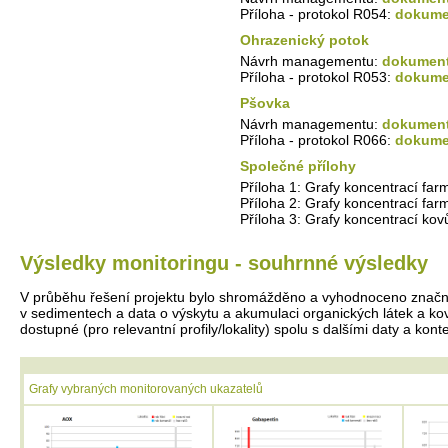
Příloha - protokol R054:
dokumen
Ohrazenický potok
Návrh managementu:
dokument
Příloha - protokol R053:
dokumen
Pšovka
Návrh managementu:
dokument
Příloha - protokol R066:
dokumen
Společné přílohy
Příloha 1: Grafy koncentrací far
Příloha 2: Grafy koncentrací far
Příloha 3: Grafy koncentrací kovů
Výsledky monitoringu - souhrnné výsledky
V průběhu řešení projektu bylo shromážděno a vyhodnoceno značné 
v sedimentech a data o výskytu a akumulaci organických látek a ko
dostupné (pro relevantní profily/lokality) spolu s dalšími daty a ko
Grafy vybraných monitorovaných ukazatelů