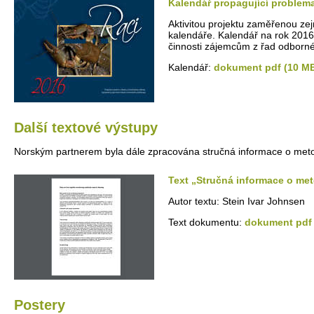
Kalendář propagující problema
Aktivitou projektu zaměřenou ze
kalendáře. Kalendář na rok 2016 
činnosti zájemcům z řad odborné 
Kalendář:
dokument pdf (10 M
Další textové výstupy
Norským partnerem byla dále zpracována stručná informace o met
Text „Stručná informace o me
Autor textu: Stein Ivar Johnsen
Text dokumentu:
dokument pdf 
Postery