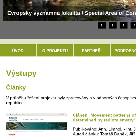
Evropsky významná lokalita / Special Area of Con
1
2
3
4
ÚVOD
O PROJEKTU
PARTNEŘI
PODROBNO
Výstupy
Články
V průběhu řešení projektu byly zpracovány a v odborných časopise
republice:
Článek „Movement patterns of 
determined by radiotelemetry“
Publikováno: Ann. Limnol. - Int. 
Autoři článku: Tomáš Daněk, Jiří