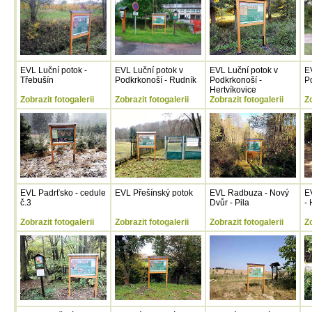
EVL Luční potok -
EVL Luční potok v
EVL Luční potok v
E
Třebušín
Podkrkonoší - Rudník
Podkrkonoší -
P
Hertvíkovice
Zobrazit fotogalerii
Zobrazit fotogalerii
Zobrazit fotogalerii
Zo
EVL Padrťsko - cedule
EVL Přešínský potok
EVL Radbuza - Nový
E
č.3
Dvůr - Pila
- 
Zobrazit fotogalerii
Zobrazit fotogalerii
Zobrazit fotogalerii
Zo