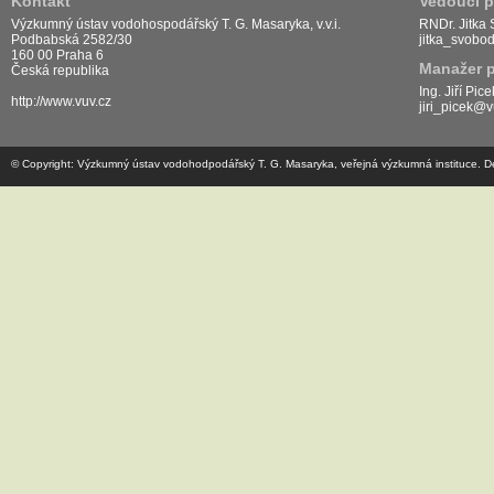
Kontakt
Vedoucí p
Výzkumný ústav vodohospodářský T. G. Masaryka, v.v.i.
RNDr. Jitka
Podbabská 2582/30
jitka_svobo
160 00 Praha 6
Manažer p
Česká republika
Ing. Jiří Pice
http://www.vuv.cz
jiri_picek@v
© Copyright: Výzkumný ústav vodohodpodářský T. G. Masaryka, veřejná výzkumná instituce. De