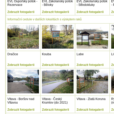
EVL Oupořský potok -
EVL Zákolanský potok
EVL Zákolanský potok
E
Rezervace
- Běloky
- Středokluky
- 
Zobrazit fotogalerii
Zobrazit fotogalerii
Zobrazit fotogalerii
Zo
Informační cedule v dalších lokalitách s výskytem raků
Dračice
Kouba
Labe
Li
Zobrazit fotogalerii
Zobrazit fotogalerii
Zobrazit fotogalerii
Zo
Vltava - Boršov nad
Vltava - Český
Vltava - Zlatá Koruna
R
Vltavou
Krumlov (do 2021)
(
Zobrazit fotogalerii
Zobrazit fotogalerii
Zobrazit fotogalerii
Zo