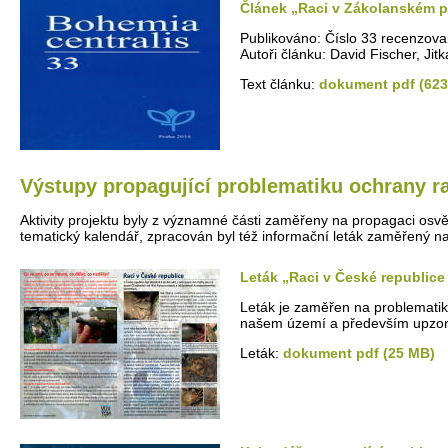
Článek „Raci v Zákolanském p
Publikováno: Číslo 33 recenzova
Autoři článku: David Fischer, Ji
Text článku:
dokument pdf (623
Výstupy propagující problematiku ochrany r
Aktivity projektu byly z významné části zaměřeny na propagaci osvět
tematický kalendář, zpracován byl též informační leták zaměřený n
Leták „Raci v České republice 
Leták je zaměřen na problematik
našem území a především upzorňu
Leták:
dokument pdf (25 MB)