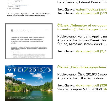
Barankiewicz, Eduard Bouše, Ev
Text článku:
externí odkaz (ang
Text článku:
dokument pdf (519 
Článek „Telemetry of co-occur
torrentium): diel changes in m
Publikováno: Fundam. Appl. Limn
Autoři článku: Tomáš Daněk, Jiří
Štrunc, Miroslav Barankiewicz,
Text článku:
dokument pdf (2,7 
Článek „Periodické vysychání 
Publikováno: Číslo 2016/3 časop
Autoři článku: Jitka Svobodová,
Text článku:
dokument pdf (926
Vyšlo v časopisu VTEI 2016/3:
d