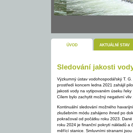
ÚVOD
AKTUÁLNÍ STAV
Sledování jakosti vod
Výzkumný ústav vodohospodářský T. G. M
prostředí koncem ledna 2021 zahájil pil
jakosti vody na vytipovaném úseku řeky 
Cílem bylo zachytit možný negativní vliv
Kontinuální sledování možného havarijní
zkušebním módu zahájeno ihned po doko
pokračoval od počátku roku 2023. Dané
roku 2024 je finanční pokrytí nákladů a
měřící stanice. Smluvními stranami jsou