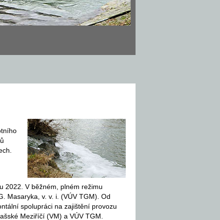
otního
rů
ech.
ku 2022. V běžném, plném režimu
. Masaryka, v. v. i. (VÚV TGM). Od
ntální spolupráci na zajištění provozu
Valašské Meziříčí (VM) a VÚV TGM.