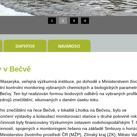
1
2
3
4
DAPHTOX
NAVAROSO
y v Bečvě
asaryka, veřejná výzkumná instituce, po dohodě s Ministerstvem živ
otní kontrolní monitoring vybraných chemických a biologických paramet
Bečvy. Ten byl realizován formou bodových odběrů na vybraných profil
 zdrojů znečištění, situovaných v daném úseku toku.
ho znečištění na řece Bečvě, v lokalitě Lhotka na Bečvou, bylo ve
nčení výstavby a kolaudaci monitorovací stanice v druhé polovině ro
 činnosti byly financovány Výzkumným ústavem vodohospodářským T. G
 činností, spojených s monitoringem řešeno na základě Smlouvy o horizo
 Ministerstvo životního prostředí ČR (MŽP), Zlínský kraj (ZK), Město 