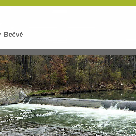
v Bečvě