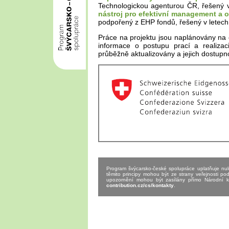
Technologickou agenturou ČR, řešený v
nástroj pro efektivní management a 
podpořený z EHP fondů, řešený v letech
Práce na projektu jsou naplánovány na 
informace o postupu prací a realizac
průběžně aktualizovány a jejich dostupno
Program švýcarsko-české spolupráce uplatňuje nulov
těmito principy mohou být ze strany veřejnosti po
upozornění mohou být zasílány přímo Národní ko
contribution.cz/cs/kontakty
.