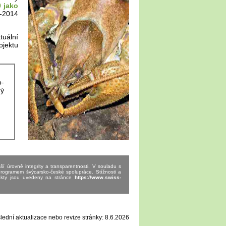
0 jako
7-2014
tuální
ojektu
o-
ný
ší úrovně integrity a transparentnosti. V souladu s
 Programem švýcarsko-české spolupráce. Stížnosti a
takty jsou uvedeny na stránce
https://www.swiss-
ední aktualizace nebo revize stránky: 8.6.2026