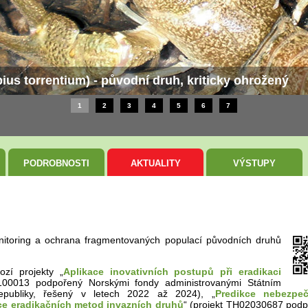
s torrentium) - původní druh, kriticky ohrožený
1
2
3
4
5
6
7
PODROBNOSTI
AKTUALITY
VÝSTUPY
nitoring a ochrana fragmentovaných populací původních druhů
ozí projekty „
Aplikace inovativních postupů při eradikaci
1100013 podpořený Norskými fondy administrovanými Státním
epubliky, řešený v letech 2022 až 2024), „
Predikce nebezpeč
ce eradikačních metod invazních druhů
“ (projekt TH02030687 pod