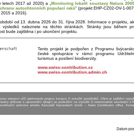
 letech 2017 až 2020) a „
Monitoring lokalit soustavy Natura 200
ochranu autochtonních populací raků
“ (projekt EHP-CZ02-OV-1-00
 2015 a 2016).
období od 13. dubna 2026 do 31. října 2028. Informace o projektu, ak
i výsledků naleznete na těchto stránkách. Stránky jsou během pr
st bude zajištěna i po ukončení projektu.
Tento projekt je podpořen z Programu švýcarsk
české spolupráce v rámci programu Udržitel
turismus a posílení biodiverzity.
www.swiss-contribution.cz
www.swiss-contribution.admin.ch
ou toleranci vůči jakémukoliv projevu korupce či zneužití prostředků. Cílem je zajištění nejvyš
dávány stížnosti a upozornění týkající se podezření na zneužití či nesrovnalosti související s
ordinační jednotce a/nebo Kanceláři švýcarských fondů – Swiss Contribution office. Kon
Datum posl