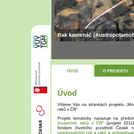
Rak kamenáč (Austropotamobiu
 v Praze
ÚVOD
O PROJEKTU
Úvod
Vítáme Vás na stránkách projektu „Mo
raků v ČR“.
Projekt tematicky navazuje na předch
invazních raků v ČR
“ (projekt 321
fondem životního prostředí České r
nepůvodních ryb a raků a optimaliza