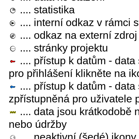
.... statistika
.... interní odkaz v rámci 
.... odkaz na externí zdro
.... stránky projektu
.... přístup k datům - dat
pro přihlášení klikněte na ik
.... přístup k datům - dat
zpřístupněná pro uživatele 
.... data jsou krátkodobě
nebo údržby
.... neaktivní (šedé) ikony